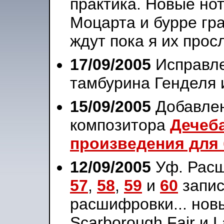
практика. Новые но
Моцарта и бурре гр
ждут пока я их про
17/09/2005
Исправле
тамбурина Генделя 
15/09/2005
Добавлен
композитора
Дечеб
произведения для
12/09/2005
Уф. Рас
57
,
58
,
59
и
60
запис
расшифровки... нов
Scarborough Fair и 