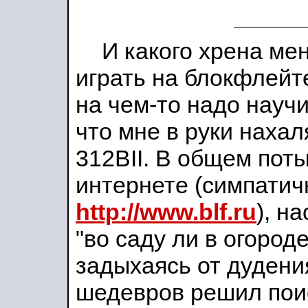
И какого хрена ме
играть на блокфлейт
на чем-то надо науч
что мне в руки наха
312BII. В общем пот
интернете (симпатич
http://www.blf.ru
), н
"во саду ли в огороде
задыхаясь от дуден
шедевров решил поис