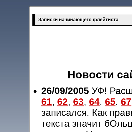
Записки начинающего флейтиста
Новости са
26/09/2005
УФ! Рас
61
,
62
,
63
,
64
,
65
,
67
записался. Как прав
текста значит бОль